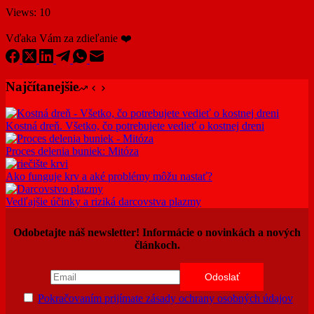
Views: 10
Vďaka Vám za zdieľanie ❤️
Najčítanejšie
Kostná dreň. Všetko, čo potrebujete vedieť o kostnej dreni
Proces delenia buniek: Mitóza
Ako funguje krv a aké problémy môžu nastať?
Vedľajšie účinky a riziká darcovstva plazmy
Odobetajte náš newsletter! Informácie o novinkách a nových
článkoch.
Pokračovaním prijímate zásady ochrany osobných údajov