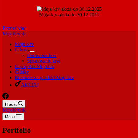
Moja-krv-akcia-do-30.12.2025
Pozrieť viac
MojaKrv.sk
Moja Krv
O krvi
Darovanie krvi
Spracovanie krvi
O projekte Moja krv
Články
Recenzie na produkt Moja krv
AKCIA!
Hľadať
MojaKrv.sk
Menu
Portfolio