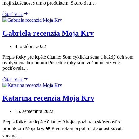
moji zkušenost s tímto produktem. Skoro dva…
Kristína
Čítať Viac
recenzia
Moja
Krv
Gabriela recenzia Moja Krv
4. októbra 2022
Prepis fotky pre lepšie čítanie: Som cyklická žena a každý deň som
ovplyvnená hormónmi Posledné roky som veľmi intenzívne
pociťovala…
Gabriela
Čítať Viac
recenzia
Moja
Krv
Katarína recenzia Moja Krv
15. septembra 2022
Prepis fotky pre lepšie čítanie: Ahojte, pozitívna skúsenosť s
produktom Moja krv. ❤️ Pred rokom a pol mi diagnostikovali
stredne…