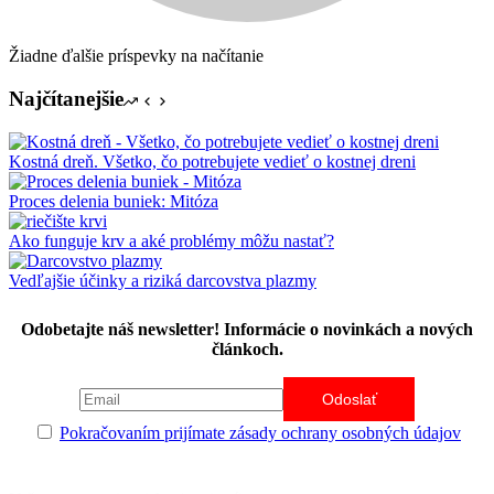
Žiadne ďalšie príspevky na načítanie
Najčítanejšie
Kostná dreň. Všetko, čo potrebujete vedieť o kostnej dreni
Proces delenia buniek: Mitóza
Ako funguje krv a aké problémy môžu nastať?
Vedľajšie účinky a riziká darcovstva plazmy
Odobetajte náš newsletter! Informácie o novinkách a nových
článkoch.
Pokračovaním prijímate zásady ochrany osobných údajov