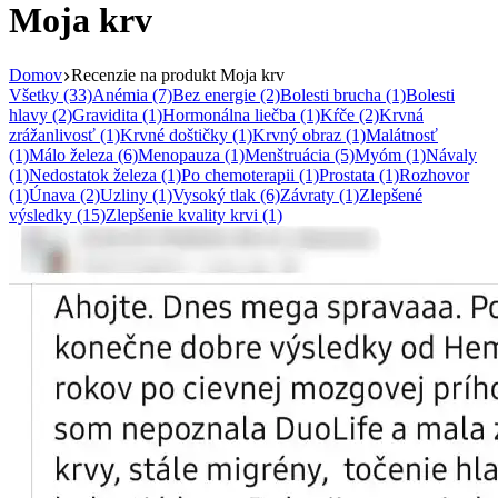
Moja krv
Domov
Recenzie na produkt Moja krv
Všetky (33)
Anémia (7)
Bez energie (2)
Bolesti brucha (1)
Bolesti
hlavy (2)
Gravidita (1)
Hormonálna liečba (1)
Kŕče (2)
Krvná
zrážanlivosť (1)
Krvné doštičky (1)
Krvný obraz (1)
Malátnosť
(1)
Málo železa (6)
Menopauza (1)
Menštruácia (5)
Myóm (1)
Návaly
(1)
Nedostatok železa (1)
Po chemoterapii (1)
Prostata (1)
Rozhovor
(1)
Únava (2)
Uzliny (1)
Vysoký tlak (6)
Závraty (1)
Zlepšené
výsledky (15)
Zlepšenie kvality krvi (1)