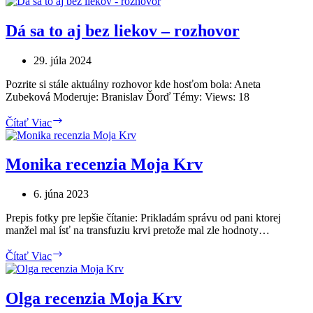
Moja
Krv
Dá sa to aj bez liekov – rozhovor
29. júla 2024
Pozrite si stále aktuálny rozhovor kde hosťom bola: Aneta
Zubeková Moderuje: Branislav Ďorď Témy: Views: 18
Dá
Čítať Viac
sa
to
aj
Monika recenzia Moja Krv
bez
liekov
6. júna 2023
–
rozhovor
Prepis fotky pre lepšie čítanie: Prikladám správu od pani ktorej
manžel mal ísť na transfuziu krvi pretože mal zle hodnoty…
Monika
Čítať Viac
recenzia
Moja
Krv
Olga recenzia Moja Krv