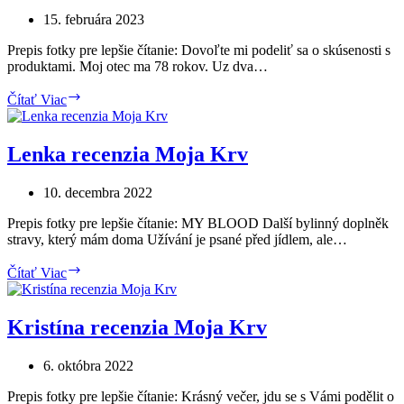
15. februára 2023
Prepis fotky pre lepšie čítanie: Dovoľte mi podeliť sa o skúsenosti s
produktami. Moj otec ma 78 rokov. Uz dva…
Olga
Čítať Viac
recenzia
Moja
Krv
Lenka recenzia Moja Krv
10. decembra 2022
Prepis fotky pre lepšie čítanie: MY BLOOD Další bylinný doplněk
stravy, který mám doma Užívání je psané před jídlem, ale…
Lenka
Čítať Viac
recenzia
Moja
Krv
Kristína recenzia Moja Krv
6. októbra 2022
Prepis fotky pre lepšie čítanie: Krásný večer, jdu se s Vámi podělit o