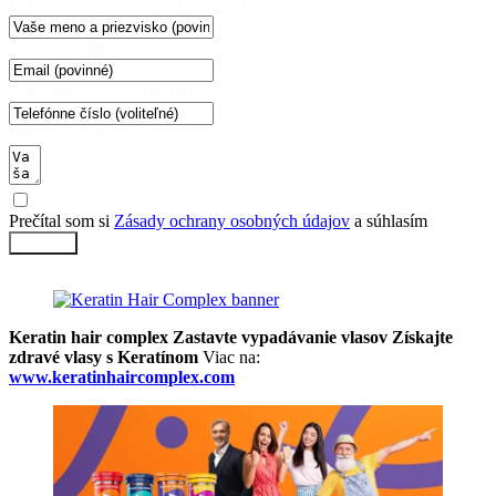
Vaše meno a priezvisko (povinné)
Email (povinné)
Telefónne číslo (voliteľné)
Vaša správa (povinné)
Prečítal som si
Zásady ochrany osobných údajov
a súhlasím
Odoslať
Keratin hair complex Zastavte vypadávanie vlasov Získajte
zdravé vlasy s Keratínom
Viac na:
www.keratinhaircomplex.com