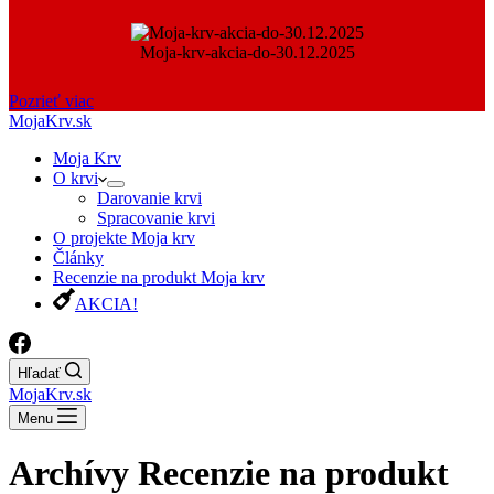
Moja-krv-akcia-do-30.12.2025
Pozrieť viac
MojaKrv.sk
Moja Krv
O krvi
Darovanie krvi
Spracovanie krvi
O projekte Moja krv
Články
Recenzie na produkt Moja krv
AKCIA!
Hľadať
MojaKrv.sk
Menu
Archívy
Recenzie na produkt