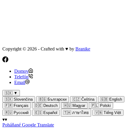
Copyright © 2026 - Crafted with ♥ by
Branike
Domov
Telefón
Email
🇸🇰
▼
🇸🇰
Slovenčina
🇧🇬
Български
🇨🇿
Čeština
🇬🇧
English
🇫🇷
Français
🇩🇪
Deutsch
🇭🇺
Magyar
🇵🇱
Polski
🇷🇺
Русский
🇪🇸
Español
🇹🇭
ภาษาไทย
🇻🇳
Tiếng Việt
▾▾
Poháňané Google Translate