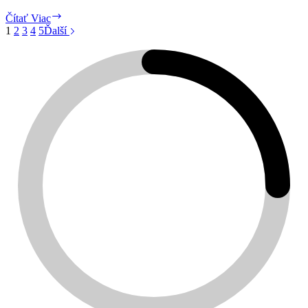
Katarína
Čítať Viac
recenzia
1
2
3
4
5
Ďalší
Moja
Krv