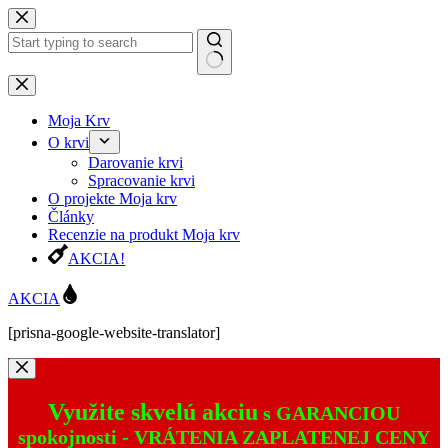
Preskočiť
na
obsah
Žiadne
výsledky
Moja Krv
O krvi
Darovanie krvi
Spracovanie krvi
O projekte Moja krv
Články
Recenzie na produkt Moja krv
AKCIA!
AKCIA
[prisna-google-website-translator]
Využite skvelú akciu
s GARANCIOU
spokojnosti -
VRÁTENIA ZAPLATENEJ CENY