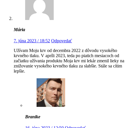
Mária
7. júna 2023 / 18:52
Odpovedať
Užívam Moju krv od decembra 2022 z dôvodu vysokého
krvného tlaku. V apríli 2023, teda po piatich mesiacoch od
začiatku užívania produktu Moja krv mi lekár zmenil lieky na
znižovanie vysokého krvného tlaku za slabšie. Stále sa cítim
lepšie.
Branike
16. júna 2023 / 12:50
Odpovedať