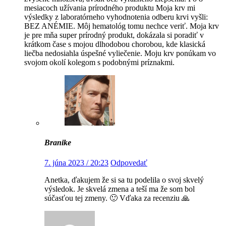
mesiacoch užívania prírodného produktu Moja krv mi
výsledky z laboratórneho vyhodnotenia odberu krvi vyšli:
BEZ ANÉMIE. Môj hematológ tomu nechce veriť. Moja krv
je pre mňa super prírodný produkt, dokázala si poradiť v
krátkom čase s mojou dlhodobou chorobou, kde klasická
liečba nedosiahla úspešné vyliečenie. Moju krv ponúkam vo
svojom okolí kolegom s podobnými príznakmi.
Branike
7. júna 2023 / 20:23
Odpovedať
Anetka, ďakujem že si sa tu podelila o svoj skvelý
výsledok. Je skvelá zmena a teší ma že som bol
súčasťou tej zmeny. 🙂 Vďaka za recenziu 🙏