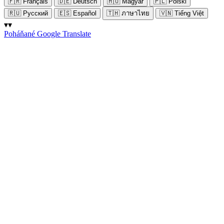
🇫🇷
Français
🇩🇪
Deutsch
🇭🇺
Magyar
🇵🇱
Polski
🇷🇺
Русский
🇪🇸
Español
🇹🇭
ภาษาไทย
🇻🇳
Tiếng Việt
▾▾
Poháňané Google Translate