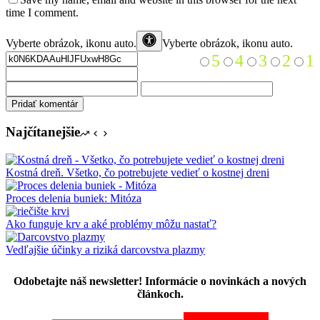
time I comment.
Vyberte obrázok, ikonu
auto
.
Vyberte obrázok, ikonu auto.
5
4
3
2
1
Pridať komentár
Najčítanejšie
Kostná dreň. Všetko, čo potrebujete vedieť o kostnej dreni
Proces delenia buniek: Mitóza
Ako funguje krv a aké problémy môžu nastať?
Vedľajšie účinky a riziká darcovstva plazmy
Odobetajte náš newsletter! Informácie o novinkách a nových
článkoch.