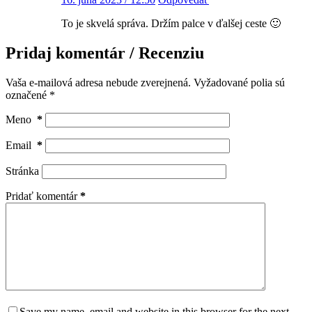
To je skvelá správa. Držím palce v ďalšej ceste 🙂
Pridaj komentár / Recenziu
Vaša e-mailová adresa nebude zverejnená.
Vyžadované polia sú
označené
*
Meno
*
Email
*
Stránka
Pridať komentár
*
Save my name, email and website in this browser for the next