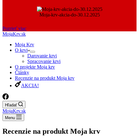
Moja-krv-akcia-do-30.12.2025
Pozrieť viac
MojaKrv.sk
Moja Krv
O krvi
Darovanie krvi
Spracovanie krvi
O projekte Moja krv
Články
Recenzie na produkt Moja krv
AKCIA!
Hľadať
MojaKrv.sk
Menu
Recenzie na produkt Moja krv