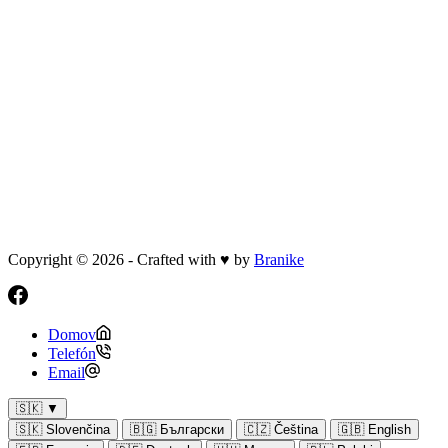
Copyright © 2026 - Crafted with ♥ by
Branike
Domov
Telefón
Email
🇸🇰
▼
🇸🇰
Slovenčina
🇧🇬
Български
🇨🇿
Čeština
🇬🇧
English