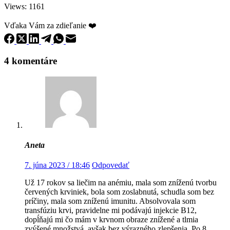
n
Views: 1161
i
k
Vďaka Vám za zdieľanie ❤️
a
r
e
4 komentáre
c
e
n
z
i
a
M
o
j
a
Aneta
K
r
7. júna 2023 / 18:46
Odpovedať
v
Už 17 rokov sa liečim na anémiu, mala som zníženú tvorbu
červených krviniek, bola som zoslabnutá, schudla som bez
príčiny, mala som zníženú imunitu. Absolvovala som
transfúziu krvi, pravidelne mi podávajú injekcie B12,
dopĺňajú mi čo mám v krvnom obraze znížené a tlmia
zvýšené množstvá, avšak bez výrazného zlepšenia. Po 8