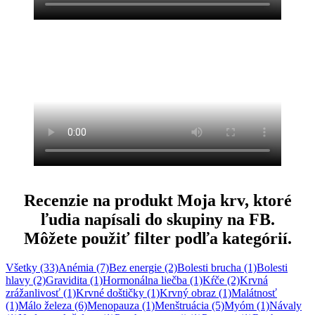
Recenzie na produkt Moja krv, ktoré
ľudia napísali do skupiny na FB.
Môžete použiť filter podľa kategórií
.
Všetky (33)
Anémia (7)
Bez energie (2)
Bolesti brucha (1)
Bolesti
hlavy (2)
Gravidita (1)
Hormonálna liečba (1)
Kŕče (2)
Krvná
zrážanlivosť (1)
Krvné doštičky (1)
Krvný obraz (1)
Malátnosť
(1)
Málo železa (6)
Menopauza (1)
Menštruácia (5)
Myóm (1)
Návaly