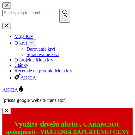
Preskočiť
na
obsah
Žiadne
výsledky
Moja Krv
O krvi
Darovanie krvi
Spracovanie krvi
O projekte Moja krv
Články
Recenzie na produkt Moja krv
AKCIA!
AKCIA
[prisna-google-website-translator]
Využite skvelú akciu
s GARANCIOU
spokojnosti -
VRÁTENIA ZAPLATENEJ CENY