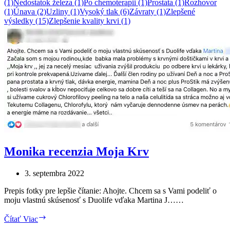
(1)
Nedostatok železa (1)
Po chemoterapii (1)
Prostata (1)
Rozhovor
(1)
Únava (2)
Uzliny (1)
Vysoký tlak (6)
Závraty (1)
Zlepšené
výsledky (15)
Zlepšenie kvality krvi (1)
Monika recenzia Moja Krv
3. septembra 2022
Prepis fotky pre lepšie čítanie: Ahojte. Chcem sa s Vami podeliť o
moju vlastnú skúsenosť s Duolife vďaka Martina J……
M
Čítať Viac
o